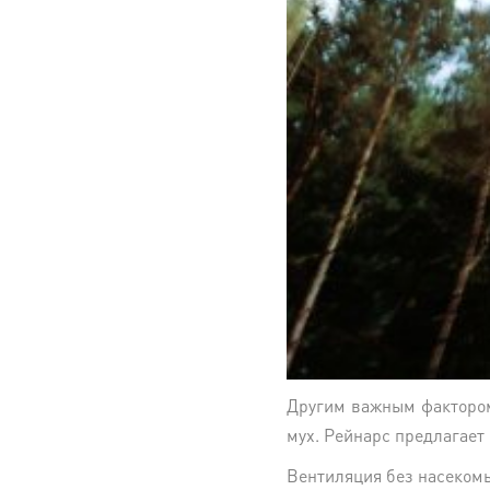
Другим важным фактором
мух. Рейнарс предлагает
Вентиляция без насеком