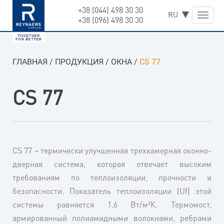
+38 (044) 498 30 30
Skip
Toggle
+38 (096) 498 30 30
to
naviga
content
ГЛАВНАЯ
/
ПРОДУКЦИЯ
/
ОКНА
/
СS 77
СS 77
CS 77 – термически улучшенная трехкамерная оконно-
дверная система, которая отвечает высоким
требованиям по теплоизоляции, прочности и
безопасности. Показатель теплоизоляции (Uf) этой
системы равняется 1,6 Вт/м²К. Термомост,
армированный полиамидными волокнами, ребрами