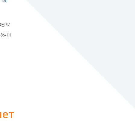
 130
ВЕРИ
 86-HI
чет