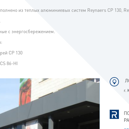
полнено из теплых алюминиевых систем Reynaers CP 130, Rey
.
ные с энергосбережением.
:
рей CP 130
CS 86-HI
Л
г.
П
Р