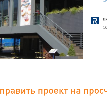
CP
Д
CS
править проект на прос