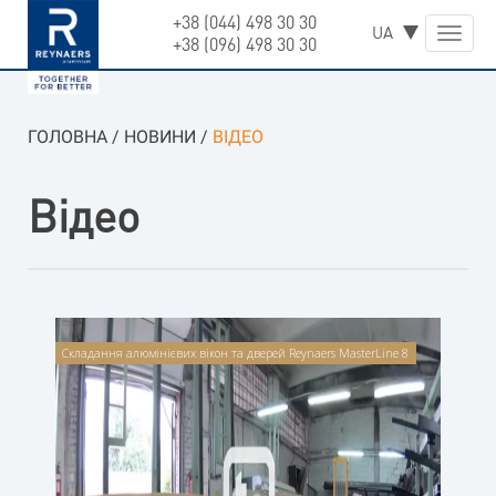
+38 (044) 498 30 30
Skip
Toggle
+38 (096) 498 30 30
to
naviga
content
ГОЛОВНА
/
НОВИНИ
/
ВIДЕО
Вiдео
Складання алюмінієвих вікон та дверей Reynaers MasterLine 8