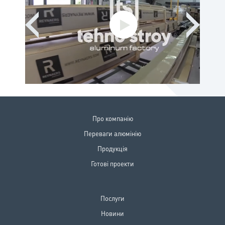
Про компанiю
Переваги алюмiнiю
Продукцiя
Готовi проекти
Послуги
Новини