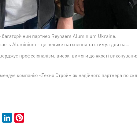
– багаторічний партнер Reynaers Aluminium Ukraine.
aers Aluminium – це велике натхнення та стимул для нас.
верджує професіоналізм, високі вимоги до якості виконуваних
мендує компанію «Техно Строй» як надійного партнера по скл
cebook
Twitter
LinkedIn
Pinterest