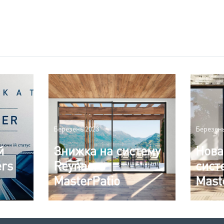
Березень 2023
Березень
й
Знижка на систему
Нова
ers
Reynaers
сист
MasterPatio
Mast