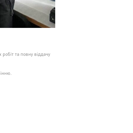
 робіт та повну віддачу
інню.