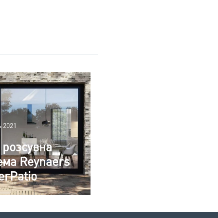
 2021
 розсувна
ема Reynaers
erPatio