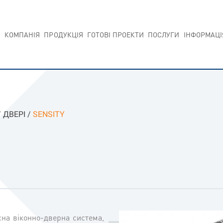
КОМПАНIЯ
ПРОДУКЦIЯ
ГОТОВI ПРОЕКТИ
ПОСЛУГИ
IНФОРМАЦI
/
ДВЕРI
/
SENSITY
сна віконно-дверна система,