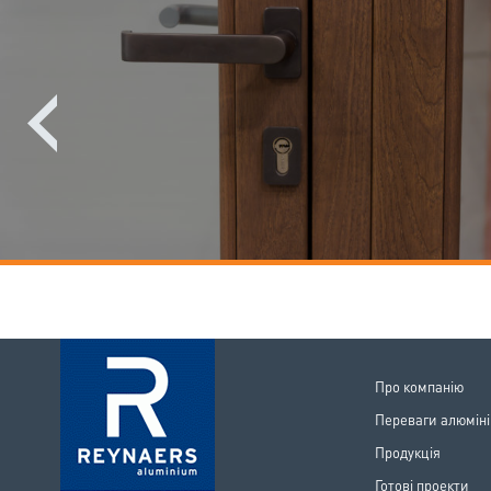
Про компанiю
Переваги алюмiн
Продукцiя
Готовi проекти