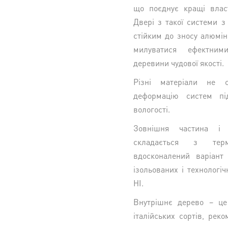
що поєднує кращі власт
Двері з такої системи з
стійким до зносу алюмін
милуватися ефектним
деревини чудової якості.
Різні матеріали не 
деформацію систем пі
вологості.
Зовнішня частина і
складається з термо
вдосконалений варіант
ізольованих і технологі
HI.
Внутрішнє дерево – це
італійських сортів, рек