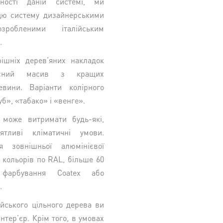
ності даній системі, ми
цю систему дизайнерськими
зробленими італійським
.
ішніх дерев’яних накладок
ілісний масив з кращих
евини. Варіанти колірного
б», «табако» і «венге».
 може витримати будь-які,
тливі кліматичні умови.
я зовнішньої алюмінієвої
 кольорів по RAL, більше 60
ї фарбування Coatex або
.
йського цільного дерева ви
інтер’єр. Крім того, в умовах