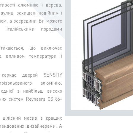
ивості алюмінію і дерева.
 вулиці захищені надійним і
ієм, а зсередини Ви можете
и італійськими породами
стикаються, що виключає
д впливом температури і
 каркас дверей SENSITY
ізольованого алюмінію,
 однієї з найбільш високо
чних систем Reynaers CS 86-
 цілісний масив з кращих
омендованих дизайнерами. А