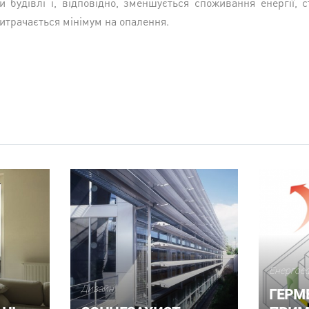
 будівлі і, відповідно, зменшується споживання енергії,
итрачається мінімум на опалення.
Енергое
Дизайн
ГЕРМ