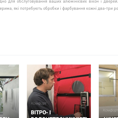
дно для обслуговування ваших алюмінієвих вікон і дверей
ерима, які потребують обробки і фарбування кожні два-три ро
Комфорт
Комфор
ВІТРО- І