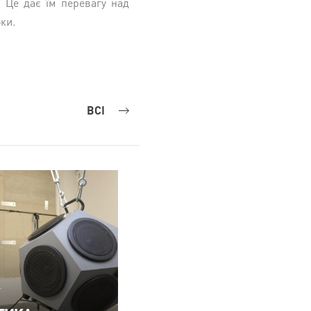
. Це дає їм перевагу над
ки.
ВСІ
т